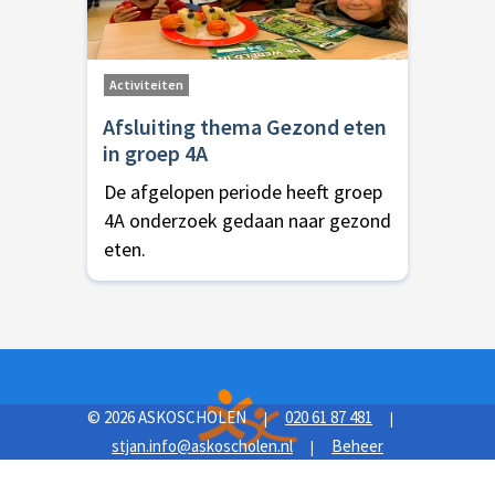
Activiteiten
Afsluiting thema Gezond eten
in groep 4A
De afgelopen periode heeft groep
4A onderzoek gedaan naar gezond
eten.
© 2026 ASKOSCHOLEN
020 61 87 481
|
|
stjan.info@askoscholen.nl
Beheer
|