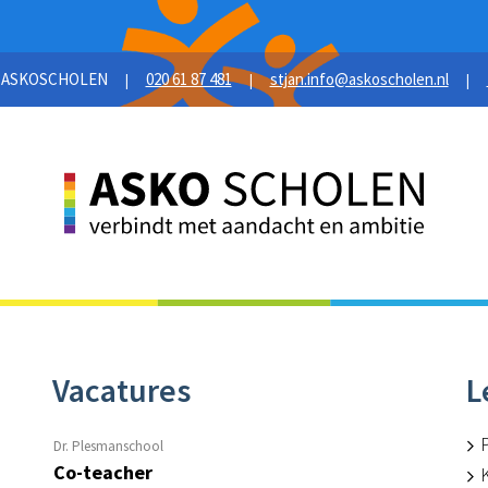
6 ASKOSCHOLEN
020 61 87 481
stjan.info@askoscholen.nl
|
|
|
Vacatures
L
Dr. Plesmanschool
Co-teacher