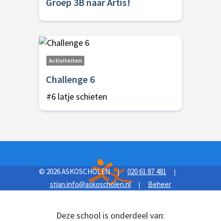
Groep 3B naar Artis!
Activiteiten
Challenge 6
#6 latje schieten
© 2026 ASKOSCHOLEN
020 61 87 481
|
|
stjan.info@askoscholen.nl
Beheer
|
Deze school is onderdeel van: