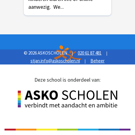
aanwezig. We...
© 2026 ASKOSCHOLEN
020 61 87 481
|
|
stjan.info@askoscholen.nl
Beheer
|
Deze school is onderdeel van: