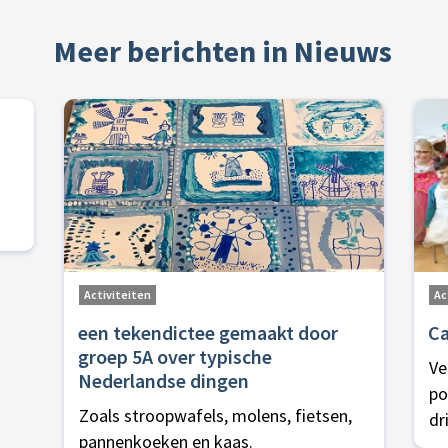
Meer berichten in Nieuws
Activiteiten
Ac
een tekendictee gemaakt door
Ca
groep 5A over typische
Ve
Nederlandse dingen
po
Zoals stroopwafels, molens, fietsen,
dr
pannenkoeken en kaas.