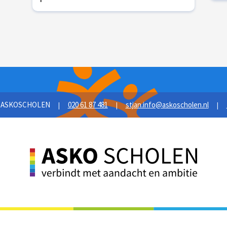
6 ASKOSCHOLEN
020 61 87 481
stjan.info@askoscholen.nl
|
|
|